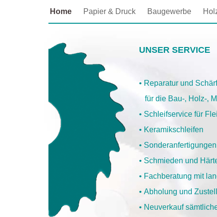
Home
Papier & Druck
Baugewerbe
Hol
UNSER SERVICE
•
Reparatur und Schär
für die Bau-, Holz-, M
•
Schleifservice für Fl
•
Keramikschleifen
•
Sonderanfertigungen
•
Schmieden und Härt
•
Fachberatung mit lan
•
Abholung und Zustell
•
Neuverkauf sämtlich